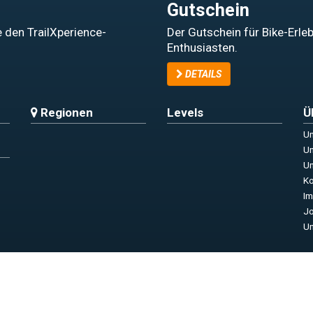
Gutschein
 den TrailXperience-
Der Gutschein für Bike-Erle
Enthusiasten.
DETAILS
Regionen
Levels
Ü
Un
Un
Un
Ko
I
Jo
Un