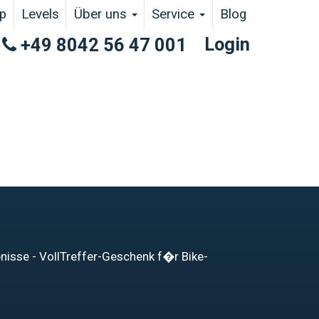
p
Levels
Über uns
Service
Blog
Login
+49 8042 56 47 001
bnisse - VollTreffer-Geschenk f�r Bike-