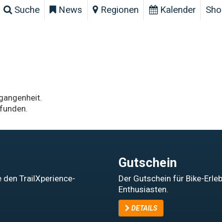
Suche
News
Regionen
Kalender
Sho
rgangenheit.
funden.
Gutschein
 den TrailXperience-
Der Gutschein für Bike-Erle
Enthusiasten.
DETAILS