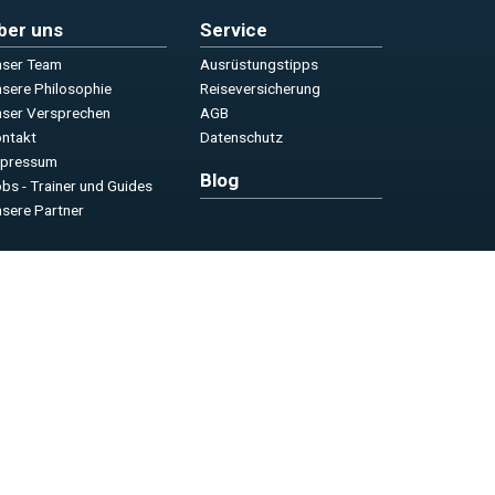
ber uns
Service
ser Team
Ausrüstungstipps
sere Philosophie
Reiseversicherung
ser Versprechen
AGB
ntakt
Datenschutz
mpressum
Blog
bs - Trainer und Guides
sere Partner