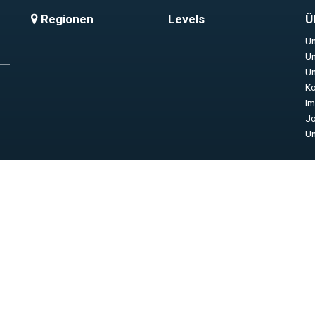
Regionen
Levels
Ü
Un
Un
Un
Ko
I
Jo
Un