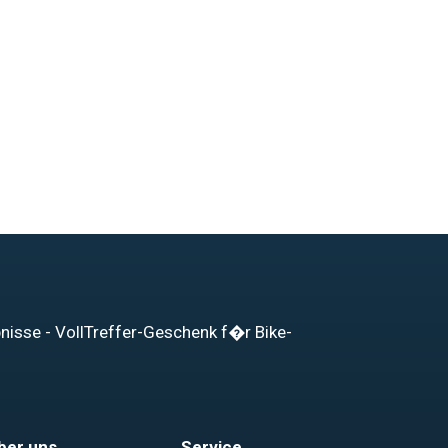
bnisse - VollTreffer-Geschenk f�r Bike-
ber uns
Service