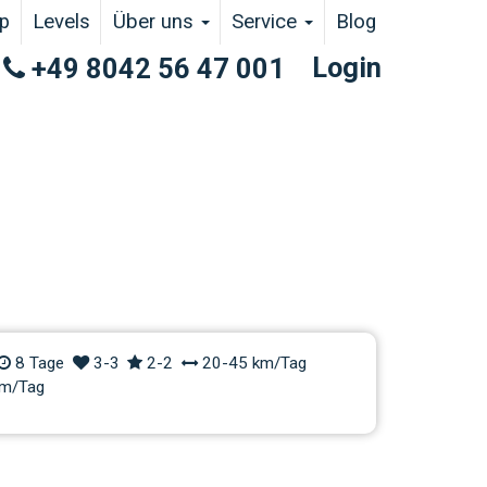
p
Levels
Über uns
Service
Blog
Login
+49 8042 56 47 001
lCamp Valle Maira
8 Tage
3-3
2-2
20-45 km/Tag
m/Tag