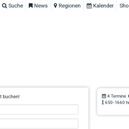
Suche
News
Regionen
Kalender
Sho
MTB Trai
Level2+
t buchen!
4 Termine
650-1660 h