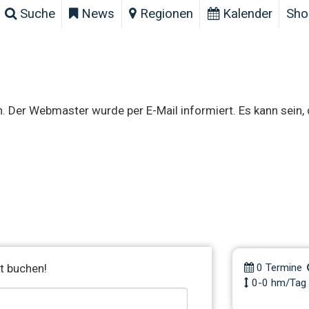
Suche
News
Regionen
Kalender
Sho
n. Der Webmaster wurde per E-Mail informiert. Es kann sein,
SetUp R
Level 2-4
t buchen!
0 Termine
0-0 hm/Tag