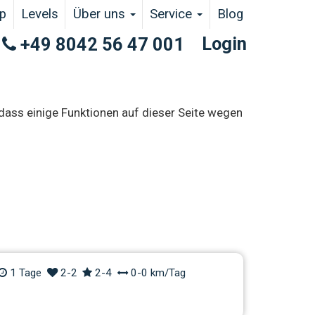
p
Levels
Über uns
Service
Blog
Login
+49 8042 56 47 001
 dass einige Funktionen auf dieser Seite wegen
ide Oberammergau
1 Tage
2-2
2-4
0-0 km/Tag