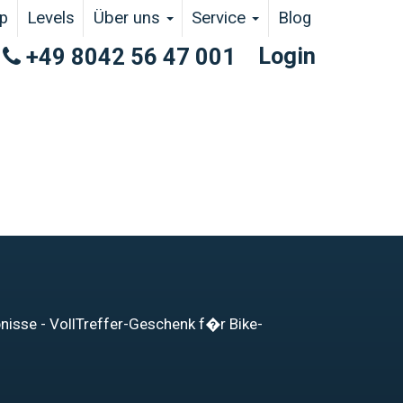
p
Levels
Über uns
Service
Blog
Login
+49 8042 56 47 001
bnisse - VollTreffer-Geschenk f�r Bike-