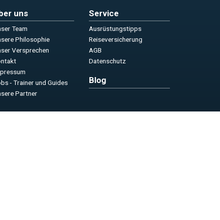
ber uns
Service
ser Team
Ausrüstungstipps
sere Philosophie
Reiseversicherung
ser Versprechen
AGB
ntakt
Datenschutz
mpressum
Blog
bs - Trainer und Guides
sere Partner