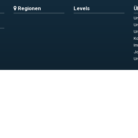
Regionen
Levels
Ü
Un
Un
Un
Ko
I
Jo
Un