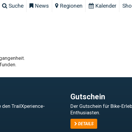
Suche
News
Regionen
Kalender
Sho
rgangenheit.
funden.
Gutschein
 den TrailXperience-
Der Gutschein für Bike-Erle
Enthusiasten.
DETAILS