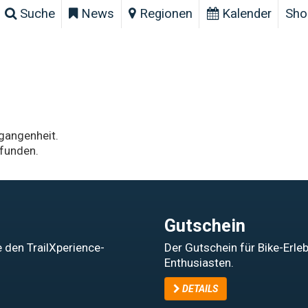
Suche
News
Regionen
Kalender
Sho
rgangenheit.
funden.
Gutschein
 den TrailXperience-
Der Gutschein für Bike-Erle
Enthusiasten.
DETAILS