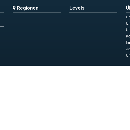
Regionen
Levels
Ü
Un
Un
Un
Ko
I
Jo
Un