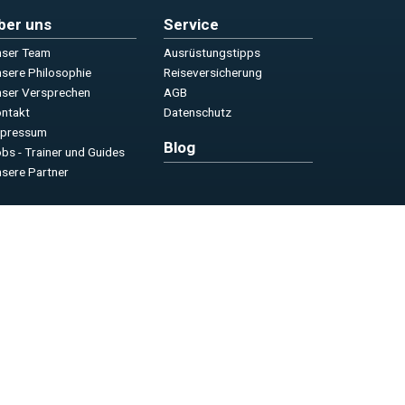
ber uns
Service
ser Team
Ausrüstungstipps
sere Philosophie
Reiseversicherung
ser Versprechen
AGB
ntakt
Datenschutz
mpressum
Blog
bs - Trainer und Guides
sere Partner