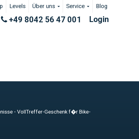
p
Levels
Über uns
Service
Blog
Login
+49 8042 56 47 001
bnisse - VollTreffer-Geschenk f�r Bike-