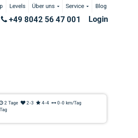
p
Levels
Über uns
Service
Blog
Login
+49 8042 56 47 001
Trial | Allgäu
2 Tage
2-3
4-4
0-0 km/Tag
Tag