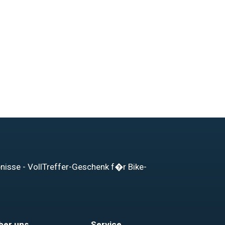
bnisse - VollTreffer-Geschenk f�r Bike-
ber uns
Service