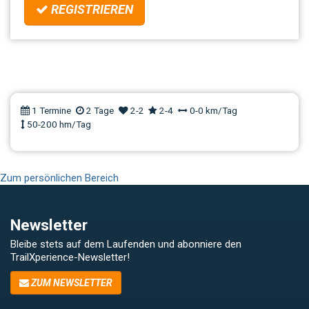
REGISTRIEREN
Workshop | TrailTechniken - mit
FLOW über
Hindernisse/Richtungswechsel |
Allgäu
1 Termine
2 Tage
2-2
2-4
0-0 km/Tag
50-200 hm/Tag
Zum persönlichen Bereich
Newsletter
Bleibe stets auf dem Laufenden und abonniere den
TrailXperience-Newsletter!
ZUM NEWSLETTER