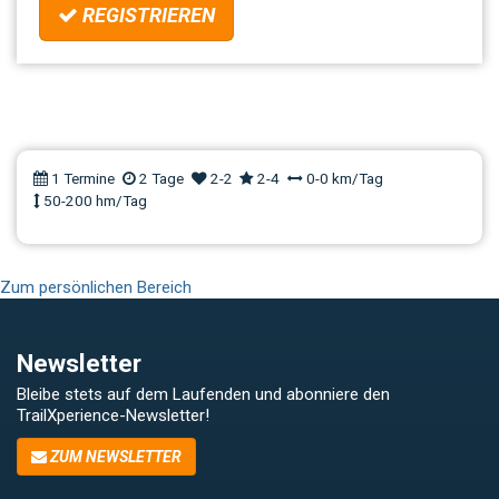
REGISTRIEREN
Workshop | TrailTechniken - mit
FLOW über
Hindernisse/Richtungswechsel |
Lenggries
1 Termine
2 Tage
2-2
2-4
0-0 km/Tag
50-200 hm/Tag
Zum persönlichen Bereich
Newsletter
Bleibe stets auf dem Laufenden und abonniere den
TrailXperience-Newsletter!
ZUM NEWSLETTER